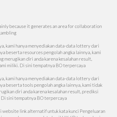
inly because it generates an area for collaboration
gambling
ya, kami hanya menyediakan data-data lottery dari
a beserta resources pengolah angka lainnya, kami
g merugikan diri anda karena kesalahan result,
mi miliki. Di sini tempatnya BO terpercaya
ya, kami hanya menyediakan data-data lottery dari
 beserta tools pengolah angka lainnya, kami tidak
gikan diri anda karena kesalahan result, prediksi
. Di sini tempatnya BO terpercaya
 website link alternatif untuk kata kunci Pengeluaran