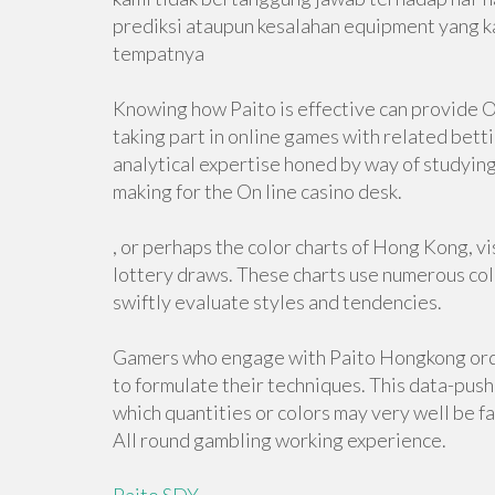
prediksi ataupun kesalahan equipment yang ka
tempatnya
Knowing how Paito is effective can provide O
taking part in online games with related bett
analytical expertise honed by way of studying
making for the On line casino desk.
, or perhaps the color charts of Hong Kong, vi
lottery draws. These charts use numerous col
swiftly evaluate styles and tendencies.
Gamers who engage with Paito Hongkong ordin
to formulate their techniques. This data-pus
which quantities or colors may very well be f
All round gambling working experience.