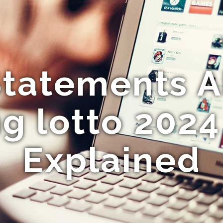
Statements A
g lotto 2024
Explained