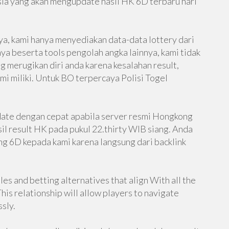
sia yang akan mengupdate hasil HK 6D terbaru hari
ya, kami hanya menyediakan data-data lottery dari
 beserta tools pengolah angka lainnya, kami tidak
g merugikan diri anda karena kesalahan result,
mi miliki. Untuk BO terpercaya Polisi Togel
date dengan cepat apabila server resmi Hongkong
il result HK pada pukul 22.thirty WIB siang. Anda
g 6D kepada kami karena langsung dari backlink
les and betting alternatives that align With all the
his relationship will allow players to navigate
sly.