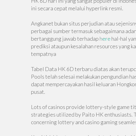
HK 6D hari ini yang sangat populer di Indone
ini secara cepat melalui hyperlink resmi.
Angkanet bukan situs perjudian atau sejenisn
perbagai sumber termasuk sebagaimana adanya
bertanggung jawab terhadap
here
hal-hal yan
prediksi ataupun kesalahan resources yang ka
tempatnya
Tabel Data HK 6D terbaru diatas akan terup
Pools telah selesai melakukan pengundian has
dapat mempercayakan hasil keluaran Hongkon
pusat.
Lots of casinos provide lottery-style game tit
strategies utilized by Paito HK enthusiasts. T
concerning lottery and casino gaming seamles