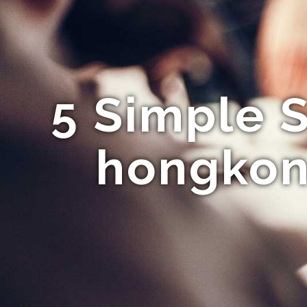
5 Simple 
hongkon